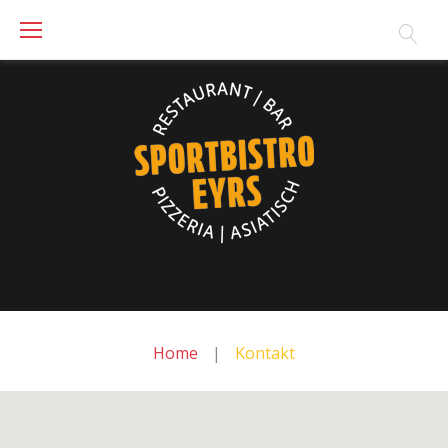
Skip
to
content
Home
|
Kontakt
Kontakt