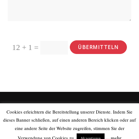
12 + 1
=
ÜBERMITTELN
Cookies erleichtern die Bereitstellung unserer Dienste. Indem Sie
dieses Banner schließen, auf einen anderen Bereich klicken oder auf
© 2018
WebTeam2000
- IMPRESSUM & PRIVACY
- PART IVA:
eine andere Seite der Website zugreifen, stimmen Sie der
02711380218
....mehr
Verwendung von Cookies zu.
Akzeptieren