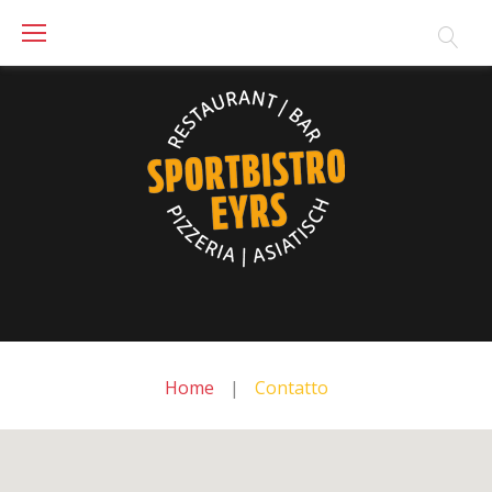
Skip
to
content
Home
|
Contatto
Contatto