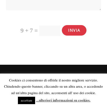
9 + 7
=
INVIA
Cookies ci consentono di offrirle il nostro migliore servizio.
Chiudendo questo banner, cliccando su un altra area, o accedendo
© 2018
WebTeam2000
- COLOFONE & PRIVACY
- PART IVA:
ad un'altra pagina del sito, acconsenti all' uso dei cookie.
02711380218
...ulteriori informazioni su cookies.
accettare